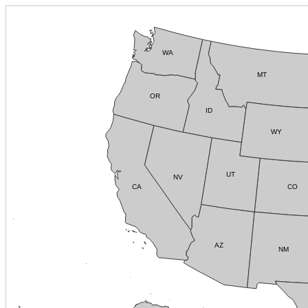
WA
MT
OR
ID
WY
UT
NV
CA
CO
AZ
NM