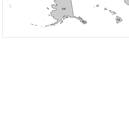
AK
HI